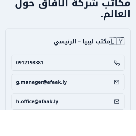
مكاتب شركة الآفاق حول
العالم.
🇱🇾
مكتب ليبيا – الرئيسي
0912198381
g.manager@afaak.ly
h.office@afaak.ly
🇪🇺
مكتب أوروبا