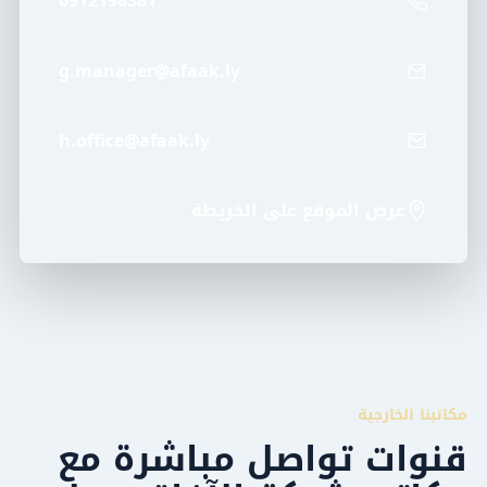
0912198381
g.manager@afaak.ly
h.office@afaak.ly
عرض الموقع على الخريطة
مكاتبنا الخارجية
قنوات تواصل مباشرة مع